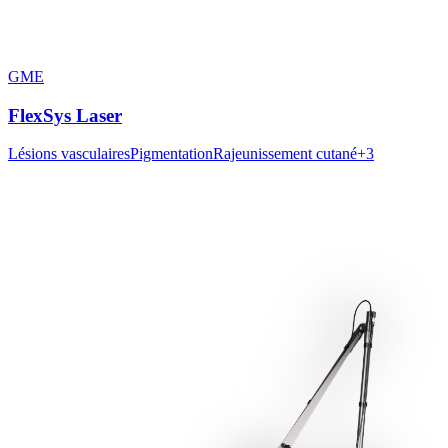
GME
FlexSys Laser
Lésions vasculaires
Pigmentation
Rajeunissement cutané
+
3