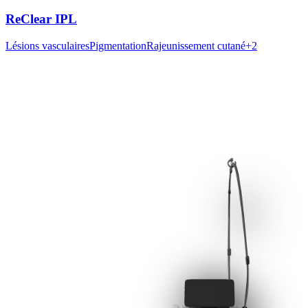
ReClear IPL
Lésions vasculaires
Pigmentation
Rajeunissement cutané
+
2