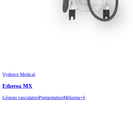
Vydence Medical
Etherea MX
Lésions vasculaires
Pigmentation
Mélasma
+
6