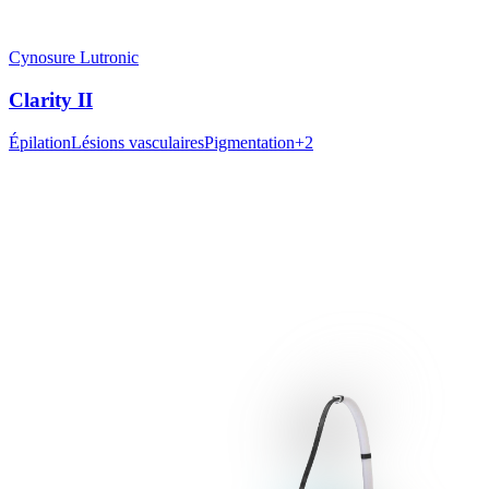
Cynosure Lutronic
Clarity II
Épilation
Lésions vasculaires
Pigmentation
+
2