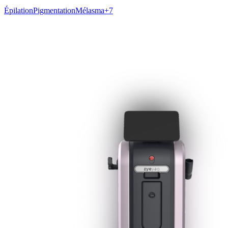
Épilation
Pigmentation
Mélasma
+
7