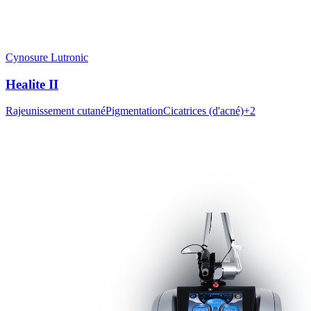
Cynosure Lutronic
Healite II
Rajeunissement cutané
Pigmentation
Cicatrices (d'acné)
+
2