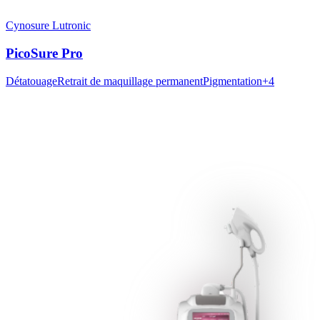
Cynosure Lutronic
PicoSure Pro
Détatouage
Retrait de maquillage permanent
Pigmentation
+
4