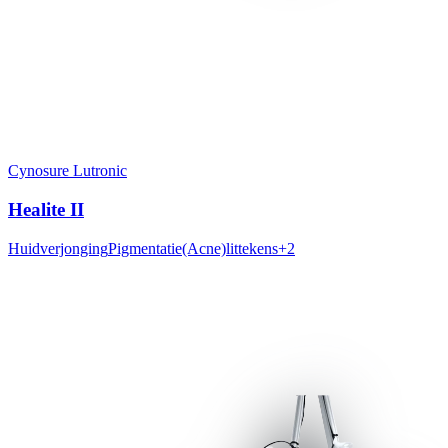
Cynosure Lutronic
Healite II
Huidverjonging
Pigmentatie
(Acne)littekens
+
2