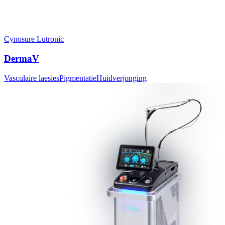
Cynosure Lutronic
DermaV
Vasculaire laesies
Pigmentatie
Huidverjonging