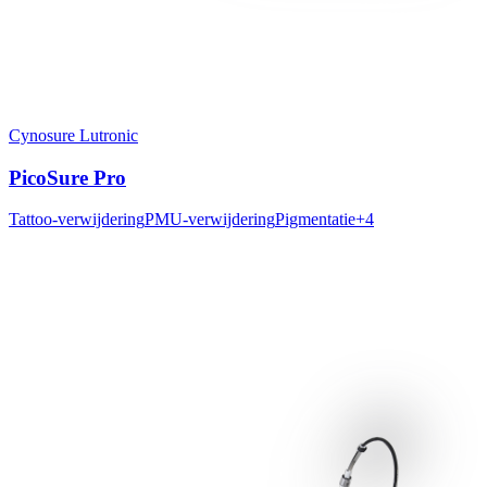
Cynosure Lutronic
PicoSure Pro
Tattoo-verwijdering
PMU-verwijdering
Pigmentatie
+
4