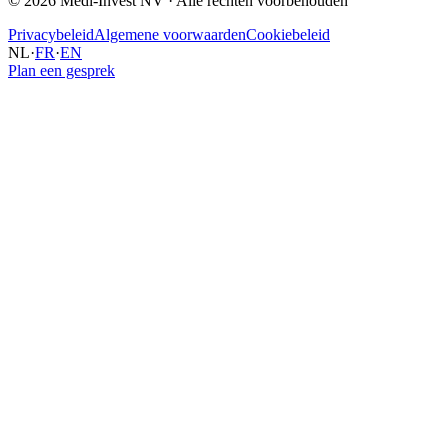
©
2026
Medi-Invest NV
·
Alle rechten voorbehouden
Privacybeleid
Algemene voorwaarden
Cookiebeleid
NL
·
FR
·
EN
Plan een gesprek