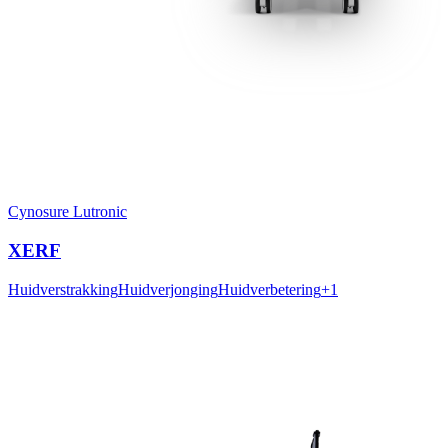
Cynosure Lutronic
XERF
Huidverstrakking
Huidverjonging
Huidverbetering
+
1