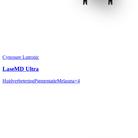
Cynosure Lutronic
LaseMD Ultra
Huidverbetering
Pigmentatie
Melasma
+
4