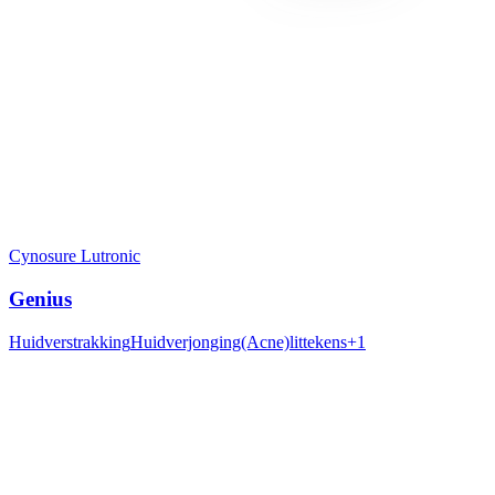
Cynosure Lutronic
Genius
Huidverstrakking
Huidverjonging
(Acne)littekens
+
1