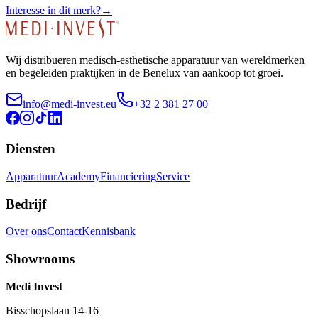
Interesse in dit merk?
→
Wij distribueren medisch-esthetische apparatuur van wereldmerken
en begeleiden praktijken in de Benelux van aankoop tot groei.
info@medi-invest.eu
+32 2 381 27 00
Diensten
Apparatuur
Academy
Financiering
Service
Bedrijf
Over ons
Contact
Kennisbank
Showrooms
Medi Invest
Bisschopslaan 14-16