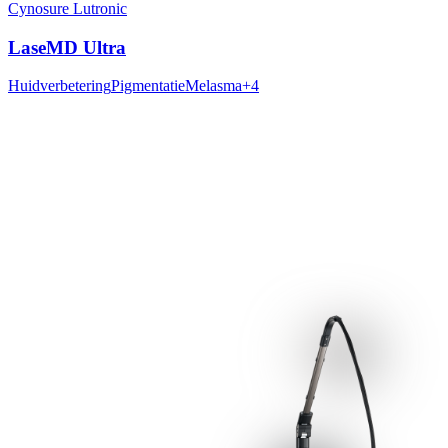
Cynosure Lutronic
LaseMD Ultra
Huidverbetering
Pigmentatie
Melasma
+
4