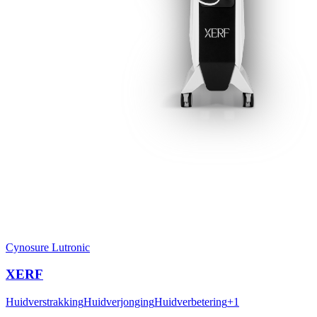
Cynosure Lutronic
XERF
Huidverstrakking
Huidverjonging
Huidverbetering
+
1