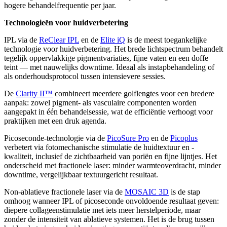
hogere behandelfrequentie per jaar.
Technologieën voor huidverbetering
IPL via de
ReClear IPL
en de
Elite iQ
is de meest toegankelijke
technologie voor huidverbetering. Het brede lichtspectrum behandelt
tegelijk oppervlakkige pigmentvariaties, fijne vaten en een doffe
teint — met nauwelijks downtime. Ideaal als instapbehandeling of
als onderhoudsprotocol tussen intensievere sessies.
De
Clarity II™
combineert meerdere golflengtes voor een bredere
aanpak: zowel pigment- als vasculaire componenten worden
aangepakt in één behandelsessie, wat de efficiëntie verhoogt voor
praktijken met een druk agenda.
Picoseconde-technologie via de
PicoSure Pro
en de
Picoplus
verbetert via fotomechanische stimulatie de huidtextuur en -
kwaliteit, inclusief de zichtbaarheid van poriën en fijne lijntjes. Het
onderscheid met fractionele laser: minder warmteoverdracht, minder
downtime, vergelijkbaar textuurgericht resultaat.
Non-ablatieve fractionele laser via de
MOSAIC 3D
is de stap
omhoog wanneer IPL of picoseconde onvoldoende resultaat geven:
diepere collageenstimulatie met iets meer herstelperiode, maar
zonder de intensiteit van ablatieve systemen. Het is de brug tussen