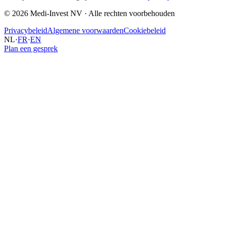
©
2026
Medi-Invest NV
·
Alle rechten voorbehouden
Privacybeleid
Algemene voorwaarden
Cookiebeleid
NL
·
FR
·
EN
Plan een gesprek