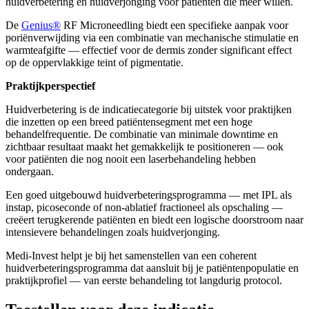
huidverbetering en huidverjonging voor patiënten die meer willen.
De
Genius®
RF Microneedling biedt een specifieke aanpak voor
poriënverwijding via een combinatie van mechanische stimulatie en
warmteafgifte — effectief voor de dermis zonder significant effect
op de oppervlakkige teint of pigmentatie.
Praktijkperspectief
Huidverbetering is de indicatiecategorie bij uitstek voor praktijken
die inzetten op een breed patiëntensegment met een hoge
behandelfrequentie. De combinatie van minimale downtime en
zichtbaar resultaat maakt het gemakkelijk te positioneren — ook
voor patiënten die nog nooit een laserbehandeling hebben
ondergaan.
Een goed uitgebouwd huidverbeteringsprogramma — met IPL als
instap, picoseconde of non-ablatief fractioneel als opschaling —
creëert terugkerende patiënten en biedt een logische doorstroom naar
intensievere behandelingen zoals huidverjonging.
Medi-Invest helpt je bij het samenstellen van een coherent
huidverbeteringsprogramma dat aansluit bij je patiëntenpopulatie en
praktijkprofiel — van eerste behandeling tot langdurig protocol.